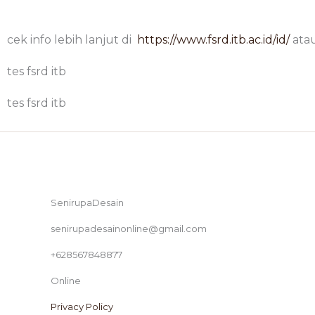
cek info lebih lanjut di
https://www.fsrd.itb.ac.id/id/
ata
tes fsrd itb
tes fsrd itb
SenirupaDesain
senirupadesainonline@gmail.com
+628567848877
Online
Privacy Policy