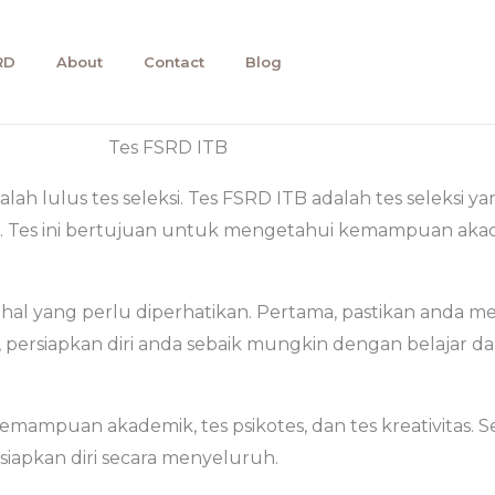
RD
About
Contact
Blog
Tes FSRD ITB
lah lulus tes seleksi. Tes FSRD ITB adalah tes seleksi ya
TB. Tes ini bertujuan untuk mengetahui kemampuan akad
 hal yang perlu diperhatikan. Pertama, pastikan anda m
, persiapkan diri anda sebaik mungkin dengan belajar dan
kemampuan akademik, tes psikotes, dan tes kreativitas. Se
apkan diri secara menyeluruh.