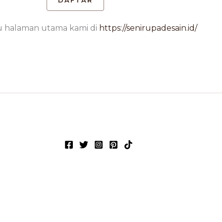
DAFTAR
u halaman utama kami di
https://senirupadesain.id/