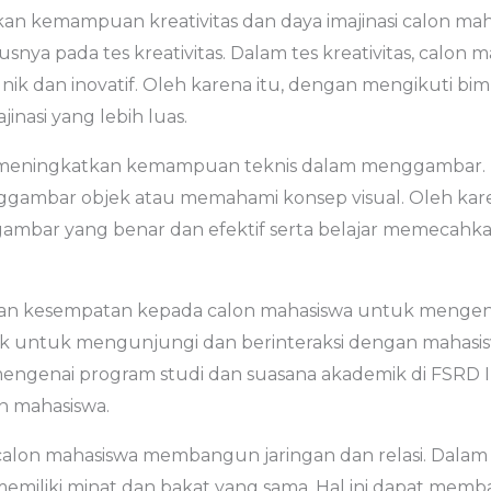
an kemampuan kreativitas dan daya imajinasi calon ma
snya pada tes kreativitas. Dalam tes kreativitas, calon
ik dan inovatif. Oleh karena itu, dengan mengikuti bi
inasi yang lebih luas.
 meningkatkan kemampuan teknis dalam menggambar. Da
ambar objek atau memahami konsep visual. Oleh kare
ambar yang benar dan efektif serta belajar memecahka
an kesempatan kepada calon mahasiswa untuk mengena
ak untuk mengunjungi dan berinteraksi dengan mahasisw
ngenai program studi dan suasana akademik di FSRD 
on mahasiswa.
calon mahasiswa membangun jaringan dan relasi. Dalam
emiliki minat dan bakat yang sama. Hal ini dapat mem