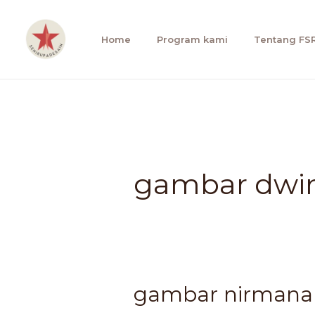
Skip
to
Home
Program kami
Tentang FS
content
gambar dwi
gambar nirmana 
gambar
nirmana