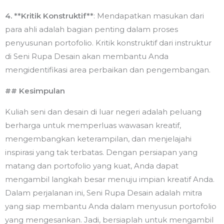
4. **Kritik Konstruktif**
: Mendapatkan masukan dari
para ahli adalah bagian penting dalam proses
penyusunan portofolio. Kritik konstruktif dari instruktur
di Seni Rupa Desain akan membantu Anda
mengidentifikasi area perbaikan dan pengembangan.
## Kesimpulan
Kuliah seni dan desain di luar negeri adalah peluang
berharga untuk memperluas wawasan kreatif,
mengembangkan keterampilan, dan menjelajahi
inspirasi yang tak terbatas. Dengan persiapan yang
matang dan portofolio yang kuat, Anda dapat
mengambil langkah besar menuju impian kreatif Anda.
Dalam perjalanan ini, Seni Rupa Desain adalah mitra
yang siap membantu Anda dalam menyusun portofolio
yang mengesankan. Jadi, bersiaplah untuk mengambil