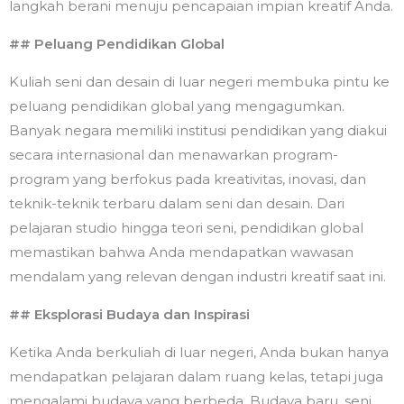
langkah berani menuju pencapaian impian kreatif Anda.
## Peluang Pendidikan Global
Kuliah seni dan desain di luar negeri membuka pintu ke
peluang pendidikan global yang mengagumkan.
Banyak negara memiliki institusi pendidikan yang diakui
secara internasional dan menawarkan program-
program yang berfokus pada kreativitas, inovasi, dan
teknik-teknik terbaru dalam seni dan desain. Dari
pelajaran studio hingga teori seni, pendidikan global
memastikan bahwa Anda mendapatkan wawasan
mendalam yang relevan dengan industri kreatif saat ini.
## Eksplorasi Budaya dan Inspirasi
Ketika Anda berkuliah di luar negeri, Anda bukan hanya
mendapatkan pelajaran dalam ruang kelas, tetapi juga
mengalami budaya yang berbeda. Budaya baru, seni,