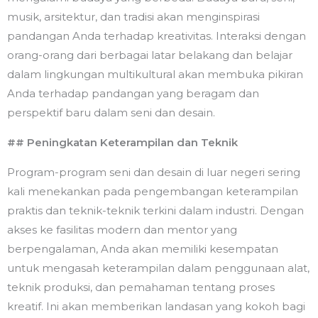
musik, arsitektur, dan tradisi akan menginspirasi
pandangan Anda terhadap kreativitas. Interaksi dengan
orang-orang dari berbagai latar belakang dan belajar
dalam lingkungan multikultural akan membuka pikiran
Anda terhadap pandangan yang beragam dan
perspektif baru dalam seni dan desain.
## Peningkatan Keterampilan dan Teknik
Program-program seni dan desain di luar negeri sering
kali menekankan pada pengembangan keterampilan
praktis dan teknik-teknik terkini dalam industri. Dengan
akses ke fasilitas modern dan mentor yang
berpengalaman, Anda akan memiliki kesempatan
untuk mengasah keterampilan dalam penggunaan alat,
teknik produksi, dan pemahaman tentang proses
kreatif. Ini akan memberikan landasan yang kokoh bagi