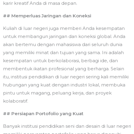
karir kreatif Anda di masa depan.
## Memperluas Jaringan dan Koneksi
Kuliah di luar negeri juga memberi Anda kesempatan
untuk membangun jaringan dan koneksi global. Anda
akan bertemu dengan mahasiswa dari seluruh dunia
yang memiliki minat dan tujuan yang sama. Ini adalah
kesempatan untuk berkolaborasi, berbagi ide, dan
membentuk ikatan profesional yang berharga. Selain
itu, institusi pendidikan di luar negeri sering kali memiliki
hubungan yang kuat dengan industri lokal, membuka
pintu untuk magang, peluang kerja, dan proyek
kolaboratif.
## Persiapan Portofolio yang Kuat
Banyak institusi pendidikan seni dan desain di luar negeri