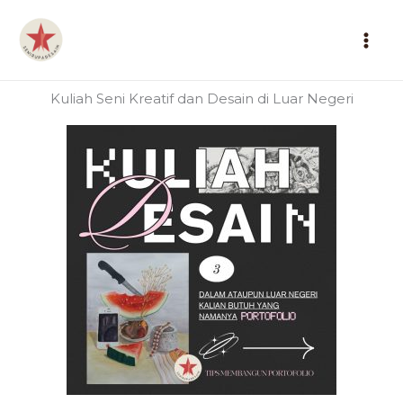
Skip
MA
to
ME
content
Kuliah Seni Kreatif dan Desain di Luar Negeri